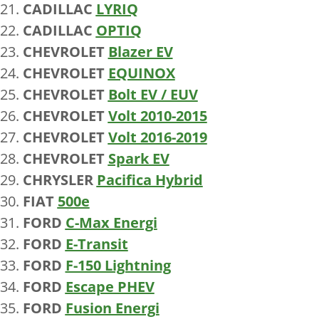
CADILLAC
LYRIQ
CADILLAC
OPTIQ
CHEVROLET
Blazer EV
CHEVROLET
EQUINOX
CHEVROLET
Bolt EV / EUV
CHEVROLET
Volt 2010-2015
CHEVROLET
Volt 2016-2019
CHEVROLET
Spark EV
CHRYSLER
Pacifica Hybrid
FIAT
500e
FORD
C-Max Energi
FORD
E-Transit
FORD
F-150 Lightning
FORD
Escape PHEV
FORD
Fusion Energi