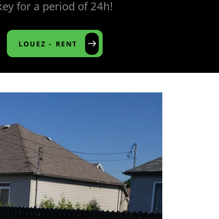
key for a period of 24h!
LOUEZ - RENT