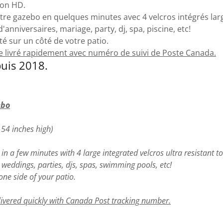
ion HD.
re gazebo en quelques minutes avec 4 velcros intégrés large 
anniversaires, mariage, party, dj, spa, piscine, etc!
é sur un côté de votre patio.
ie livré rapidement avec numéro de suivi de Poste Canada.
uis 2018.
ebo
x 54 inches high)
in a few minutes with 4 large integrated velcros ultra resistant t
, weddings, parties, djs, spas, swimming pools, etc!
one side of your patio.
livered quickly with Canada Post tracking number.