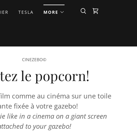
IER
TESLA
MORE
CINEZEBO©
tez le popcorn!
film comme au cinéma sur une toile
nte fixée à votre gazebo!
e like in a cinema on a giant screen
attached to your gazebo!