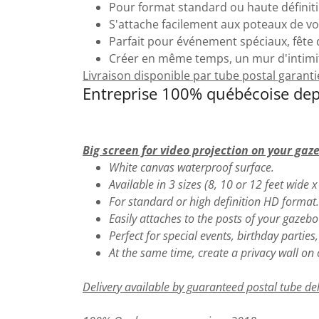
Pour format standard ou haute définit
S'attache facilement aux poteaux de vot
Parfait pour événement spéciaux, fête d'
Créer en même temps, un mur d'intimit
Livraison disponible par tube postal garant
Entreprise 100% québécoise dep
Big screen for video projection on your gaz
White canvas waterproof surface.
Available in 3 sizes (8, 10 or 12 feet wide 
For standard or high definition HD format.
Easily attaches to the posts of your gazebo 
Perfect for special events, birthday parties
At the same time, create a privacy wall on 
Delivery available by guaranteed postal tube de